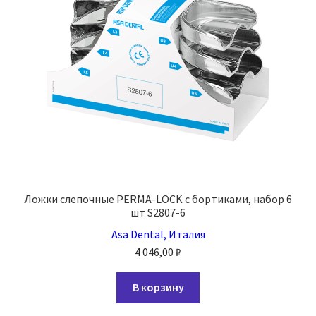
на
странице
товара.
Ложки слепочные PERMA-LOCK с бортиками, набор 6
шт S2807-6
Asa Dental, Италия
4 046,00
₽
В корзину