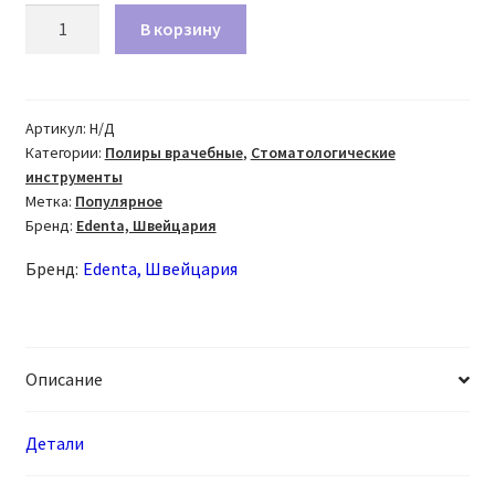
Количество
В корзину
товара
Щетки
Prophylaxis
Brushlets
Артикул:
Н/Д
Категории:
Полиры врачебные
,
Стоматологические
для
инструменты
профилактики
Метка:
Популярное
Бренд:
Edenta, Швейцария
Бренд:
Edenta, Швейцария
Описание
Детали