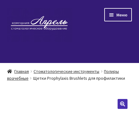
Перейти
Перейти
Меню
к
к
навигации
содержимому
Главная
Главная
Стоматологические инструменты
Полиры
Развер
врачебные
Щетки Prophylaxis Brushlets для профилактики
Каталог товаров
вложен
меню
Популярное
Распродажа
О нас/Контакты