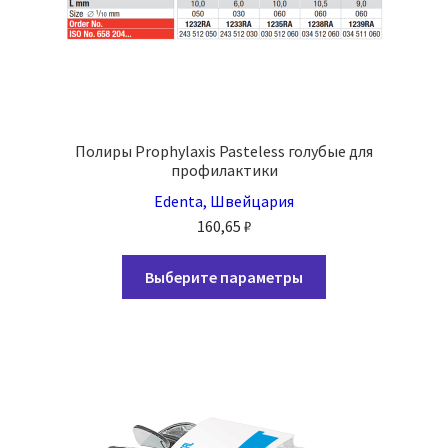
Полиры Prophylaxis Pasteless голубые для
профилактики
Edenta, Швейцария
160,65
₽
Этот
Выберите параметры
товар
имеет
несколько
вариаций.
Опции
можно
выбрать