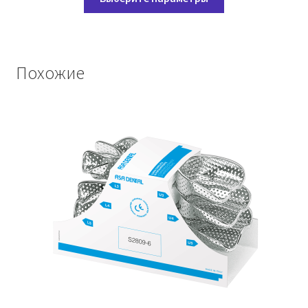
товар
имеет
несколько
вариаций.
Похожие
Опции
можно
выбрать
на
странице
товара.