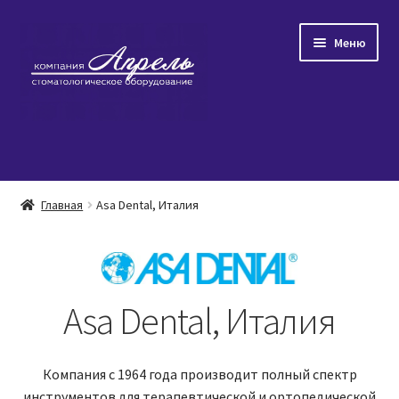
Перейти
Перейти
Меню
к
к
навигации
содержимому
Главная
Главная
Asa Dental, Италия
Развер
Каталог товаров
вложен
меню
Популярное
Asa Dental, Италия
Распродажа
О нас/Контакты
Компания с 1964 года производит полный спектр
инструментов для терапевтической и ортопедической