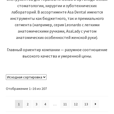
стоматологии, хирургии и зуботехнических
лабораторий. В ассортименте Asa Dental имеются
инструменты как бюджетного, так и премиального
сегмента (например, серия Leonardo с легкими
анатомическими ручками, AsaLady с учетом
анатомических особенностей женской руки).
Главный ориентир компании — разумное соотношение
высокого качества и умеренной цены.
Отображение 1–16 из 207
1
2
3
4
…
11
12
13