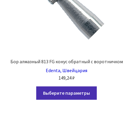
Бор алмазный 813 FG конус обратный с воротничком
Edenta, Швейцария
149,24
₽
Этот
Выберите параметры
товар
имеет
несколько
вариаций.
Опции