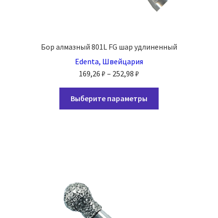
Бор алмазный 801L FG шар удлиненный
Edenta, Швейцария
Диапазон
169,26
₽
–
252,98
₽
цен:
Этот
169,26 ₽
Выберите параметры
товар
–
имеет
252,98 ₽
несколько
вариаций.
Опции
можно
выбрать
на
странице
товара.