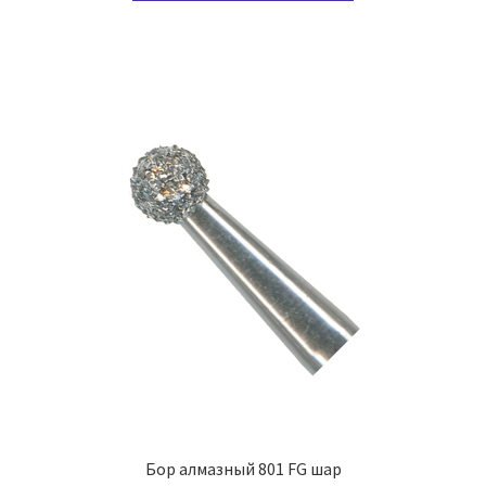
имеет
несколько
вариаций.
Опции
можно
выбрать
на
странице
товара.
Бор алмазный 801 FG шар