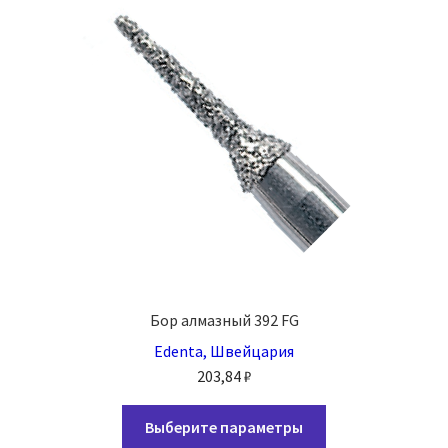
можно
выбрать
на
странице
товара.
Бор алмазный 392 FG
Edenta, Швейцария
203,84
₽
Этот
Выберите параметры
товар