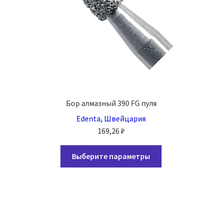
Бор алмазный 390 FG пуля
Edenta, Швейцария
169,26
₽
Этот
Выберите параметры
товар
имеет
несколько
вариаций.
Опции