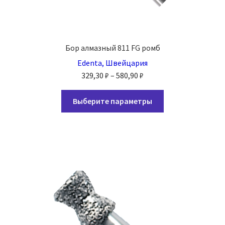
Бор алмазный 811 FG ромб
Edenta, Швейцария
Диапазон
329,30
₽
–
580,90
₽
цен:
Этот
329,30 ₽
Выберите параметры
товар
–
имеет
580,90 ₽
несколько
вариаций.
Опции
можно
выбрать
на
странице
товара.