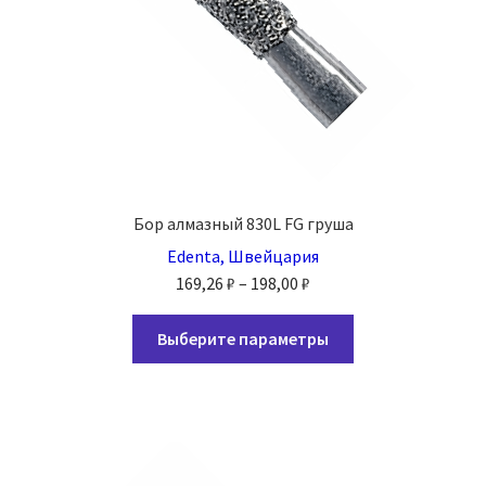
Бор алмазный 830L FG груша
Edenta, Швейцария
Диапазон
169,26
₽
–
198,00
₽
цен:
Этот
169,26 ₽
Выберите параметры
товар
–
имеет
198,00 ₽
несколько
вариаций.
Опции