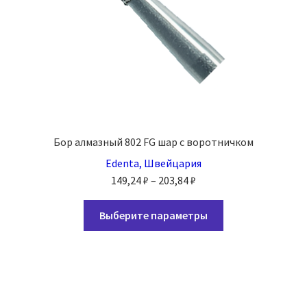
Бор алмазный 802 FG шар с воротничком
Edenta, Швейцария
Диапазон
149,24
₽
–
203,84
₽
цен:
Этот
149,24 ₽
Выберите параметры
товар
–
имеет
203,84 ₽
несколько
вариаций.
Опции