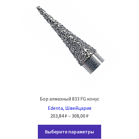
можно
выбрать
на
странице
товара.
Бор алмазный 833 FG конус
Edenta, Швейцария
Диапазон
203,84
₽
–
308,00
₽
цен:
Этот
203,84 ₽
Выберите параметры
товар
–