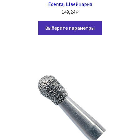
Edenta, Швейцария
149,24
₽
Этот
Выберите параметры
товар
имеет
несколько
вариаций.
Опции
можно
выбрать
на
странице
товара.