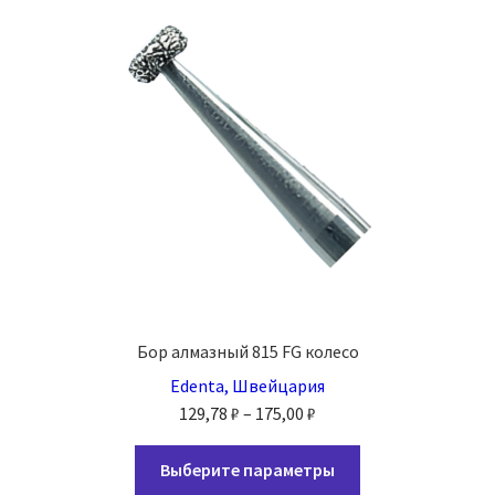
можно
выбрать
на
странице
товара.
Бор алмазный 815 FG колесо
Edenta, Швейцария
Диапазон
129,78
₽
–
175,00
₽
цен:
Этот
129,78 ₽
Выберите параметры
товар