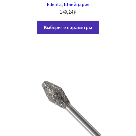
Edenta, Швейцария
149,24
₽
Этот
Выберите параметры
товар
имеет
несколько
вариаций.
Опции
можно
выбрать
на
странице
товара.