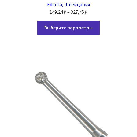
Edenta, Швейцария
Диапазон
149,24
₽
–
327,45
₽
цен:
Этот
149,24 ₽
Выберите параметры
товар
–
имеет
327,45 ₽
несколько
вариаций.
Опции
можно
выбрать
на
странице
товара.