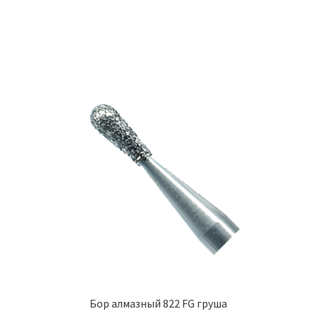
–
имеет
175,00 ₽
несколько
вариаций.
Опции
можно
выбрать
на
странице
товара.
Бор алмазный 822 FG груша