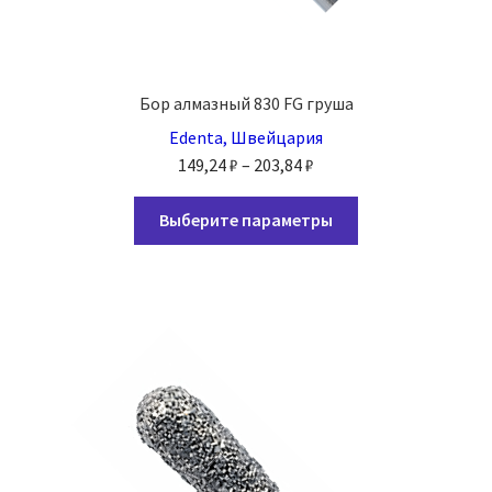
Бор алмазный 830 FG груша
Edenta, Швейцария
Диапазон
149,24
₽
–
203,84
₽
цен:
Этот
149,24 ₽
Выберите параметры
товар
–
имеет
203,84 ₽
несколько
вариаций.
Опции
можно
выбрать
на
странице
товара.