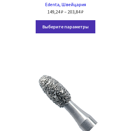
Edenta, Швейцария
Диапазон
149,24
₽
–
203,84
₽
цен:
Этот
149,24 ₽
Выберите параметры
товар
–
имеет
203,84 ₽
несколько
вариаций.
Опции
можно
выбрать
на
странице
товара.