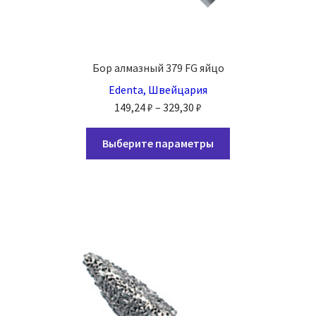
Бор алмазный 379 FG яйцо
Edenta, Швейцария
Диапазон
149,24
₽
–
329,30
₽
цен:
Этот
149,24 ₽
Выберите параметры
товар
–
имеет
329,30 ₽
несколько
вариаций.
Опции
можно
выбрать
на
странице
товара.