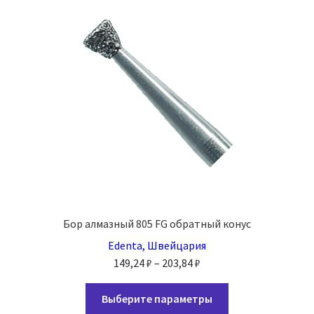
можно
выбрать
на
странице
товара.
Бор алмазный 805 FG обратный конус
Edenta, Швейцария
Диапазон
149,24
₽
–
203,84
₽
цен:
Этот
149,24 ₽
Выберите параметры
товар