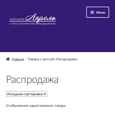
Перейти
Перейти
Меню
к
к
навигации
содержимому
Главная
Главная
Товары с меткой «Распродажа»
Развер
Каталог товаров
вложен
Распродажа
меню
Популярное
Распродажа
Отображение единственного товара
О нас/Контакты