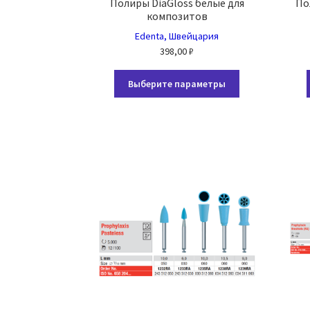
Полиры DiaGloss белые для
По
композитов
Edenta, Швейцария
398,00
₽
Этот
Выберите параметры
товар
имеет
несколько
вариаций.
Опции
можно
выбрать
на
странице
товара.