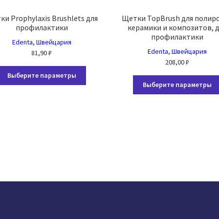
и Prophylaxis Brushlets для
Щетки TopBrush для полир
профилактики
керамики и композитов, 
профилактики
Edenta, Швейцария
Edenta, Швейцария
81,90
₽
208,00
₽
Этот
Выберите параметры
товар
Выберите параметры
имеет
несколько
вариаций.
Опции
можно
выбрать
на
странице
товара.