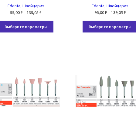
Edenta, Швейцария
Edenta, Швейцария
Диапазон
Диап
99,00
₽
–
139,05
₽
96,00
₽
–
139,05
₽
цен:
цен:
Этот
99,00 ₽
96,00
Выберите параметры
Выберите параметры
товар
–
–
имеет
139,05 ₽
139,0
несколько
вариаций.
Опции
можно
выбрать
на
странице
товара.