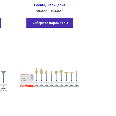
Edenta, Швейцария
азон
Диапазон
99,00
₽
–
103,00
₽
цен:
Этот
Этот
 ₽
99,00 ₽
Выберите параметры
товар
товар
–
имеет
имеет
5 ₽
103,00 ₽
несколько
несколько
вариаций.
вариаций.
Опции
Опции
можно
можно
выбрать
выбрать
на
на
странице
странице
товара.
товара.