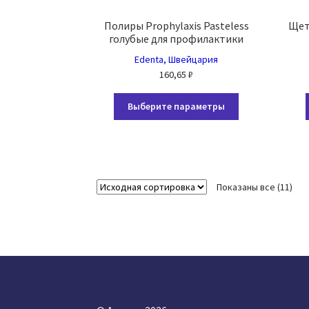
Полиры Prophylaxis Pasteless
Щетк
голубые для профилактики
Edenta, Швейцария
160,65
₽
Этот
Выберите параметры
товар
имеет
несколько
вариаций.
Опции
Показаны все (11)
можно
выбрать
на
странице
товара.