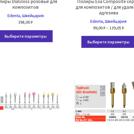
лиры DiaGloss розовые для
Полиры Exa Composite се
композитов
для композитов / для удал
адгезива
Edenta, Швейцария
Edenta, Швейцария
398,00
₽
Диап
99,00
₽
–
139,05
₽
Этот
цен:
Выберите параметры
товар
99,00
Выберите параметры
имеет
–
несколько
139,0
вариаций.
Опции
можно
выбрать
на
странице
товара.