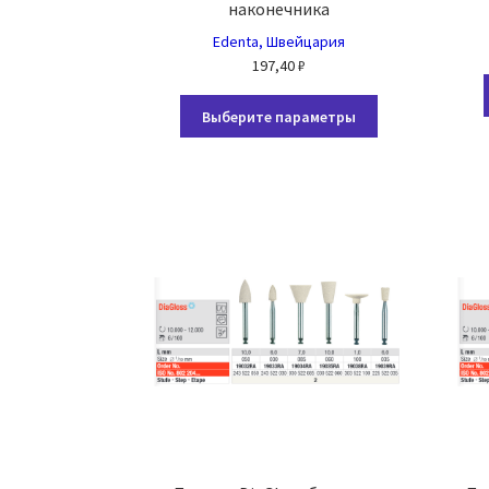
наконечника
Edenta, Швейцария
197,40
₽
Этот
Выберите параметры
товар
имеет
несколько
вариаций.
Опции
можно
выбрать
на
странице
товара.