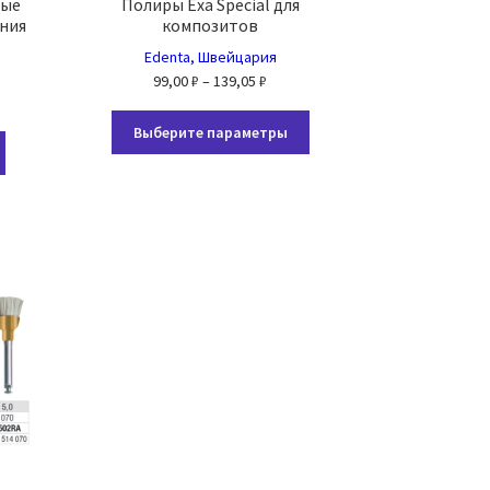
рые
Полиры Exa Special для
ения
композитов
Edenta, Швейцария
Диапазон
99,00
₽
–
139,05
₽
азон
цен:
Этот
99,00 ₽
Выберите параметры
Этот
товар
 ₽
–
товар
имеет
139,05 ₽
имеет
несколько
5 ₽
несколько
вариаций.
вариаций.
Опции
Опции
можно
можно
выбрать
выбрать
на
на
странице
странице
товара.
товара.