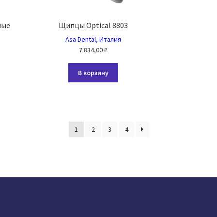
ные
Щипцы Optical 8803
Asa Dental, Италия
7 834,00
₽
В корзину
1
2
3
4