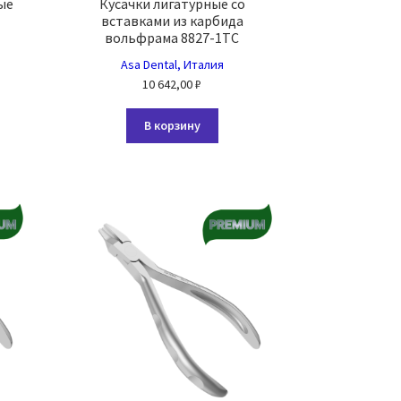
ые
Кусачки лигатурные со
вставками из карбида
вольфрама 8827-1TC
Asa Dental, Италия
10 642,00
₽
В корзину