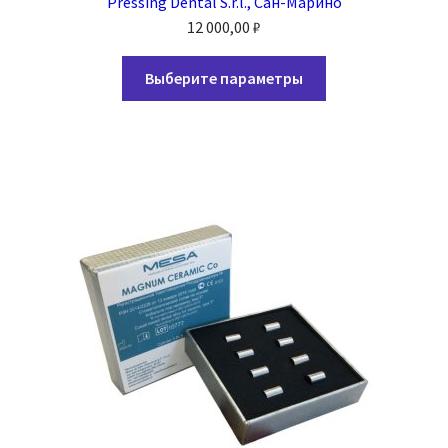
Pressing Dental S.r.l., Сан-Марино
12 000,00
₽
Популярное
Этот
Выберите параметры
товар
Распродажа
имеет
несколько
О нас/Контакты
вариаций.
Опции
можно
выбрать
на
странице
товара.