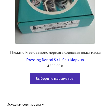
The.r.mo.Free безмономерная акриловая пластмасса
Pressing Dental S.r.l., Сан-Марино
4 800,00
₽
Этот
Выберите параметры
товар
имеет
несколько
вариаций.
Опции