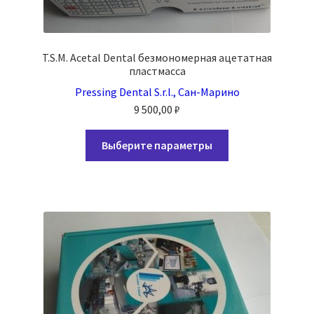
T.S.M. Acetal Dental безмономерная ацетатная
пластмасса
Pressing Dental S.r.l., Сан-Марино
9 500,00
₽
Этот
Выберите параметры
товар
имеет
несколько
вариаций.
Опции
можно
выбрать
на
странице
товара.