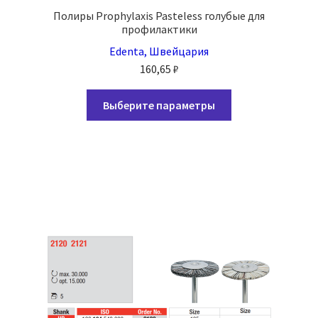
Полиры Prophylaxis Pasteless голубые для
профилактики
Edenta, Швейцария
160,65
₽
Этот
Выберите параметры
товар
имеет
несколько
вариаций.
Опции
можно
выбрать
на
странице
товара.