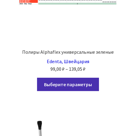
Полиры Alphaflex универсальные зеленые
Edenta, Швейцария
Диапазон
99,00
₽
–
139,05
₽
цен:
Этот
99,00 ₽
Выберите параметры
товар
–
имеет
139,05 ₽
несколько
вариаций.
Опции
можно
выбрать