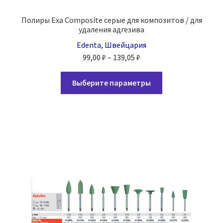
Полиры Exa Composite серые для композитов / для
удаления адгезива
Edenta, Швейцария
Диапазон
99,00
₽
–
139,05
₽
цен:
Этот
99,00 ₽
Выберите параметры
товар
–
имеет
139,05 ₽
несколько
вариаций.
Опции
можно
выбрать
на
странице
товара.