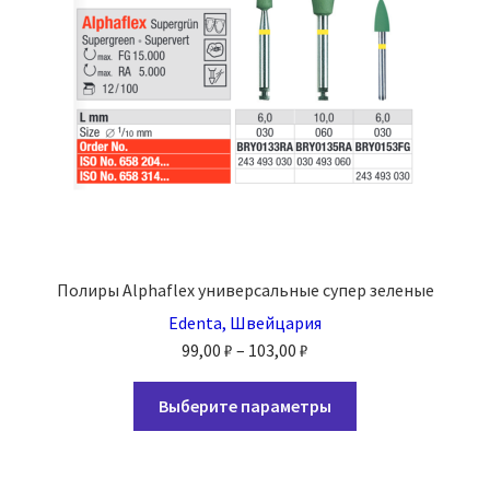
на
странице
товара.
Полиры Alphaflex универсальные супер зеленые
Edenta, Швейцария
Диапазон
99,00
₽
–
103,00
₽
цен:
Этот
99,00 ₽
Выберите параметры
товар
–
имеет
103,00 ₽
несколько