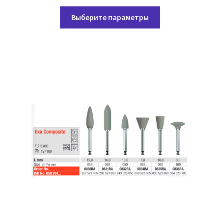
Этот
Выберите параметры
товар
имеет
несколько
вариаций.
Опции
можно
выбрать
на
странице
товара.