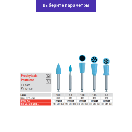
Этот
99,00 ₽
Выберите параметры
товар
–
имеет
139,05 ₽
несколько
вариаций.
Опции
можно
выбрать
на
странице
товара.