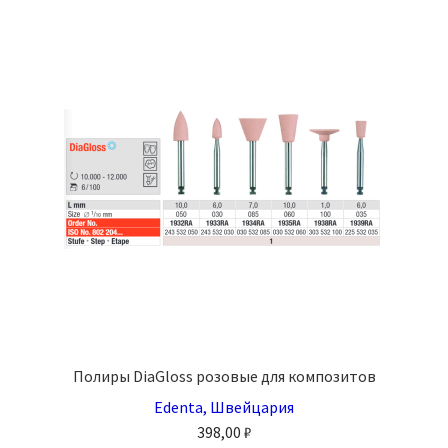
вариаций.
Опции
можно
выбрать
на
странице
товара.
Полиры DiaGloss розовые для композитов
Edenta, Швейцария
398,00
₽