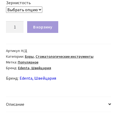
Зернистость
Количество
В корзину
товара
Бор
алмазный
805
Артикул:
Н/Д
Категории:
Боры
,
Стоматологические инструменты
FG
Метка:
Популярное
обратный
Бренд:
Edenta, Швейцария
конус
Бренд:
Edenta, Швейцария
Описание