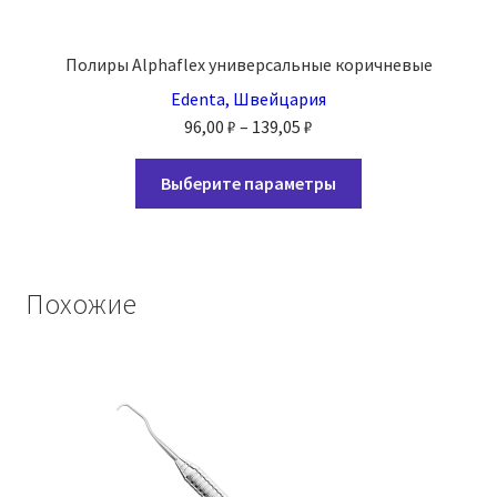
Полиры Alphaflex универсальные коричневые
Edenta, Швейцария
Диапазон
96,00
₽
–
139,05
₽
цен:
Этот
96,00 ₽
Выберите параметры
товар
–
имеет
139,05 ₽
несколько
вариаций.
Похожие
Опции
можно
выбрать
на
странице
товара.