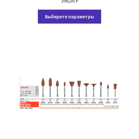
398,00
₽
Этот
Выберите параметры
товар
имеет
несколько
вариаций.
Опции
можно
выбрать
на
странице
товара.