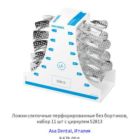
можно
выбрать
на
странице
товара.
Ложки слепочные перфорированные без бортиков,
набор 11 шт с циркулем S2813
Asa Dental, Италия
8 676,00
₽