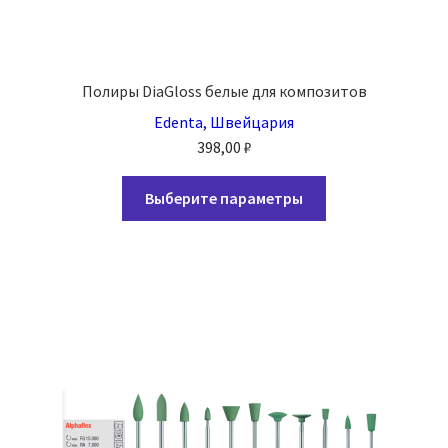
Полиры DiaGloss белые для композитов
Edenta, Швейцария
398,00
₽
Этот
Выберите параметры
товар
имеет
несколько
вариаций.
Опции
можно
выбрать
на
странице
товара.