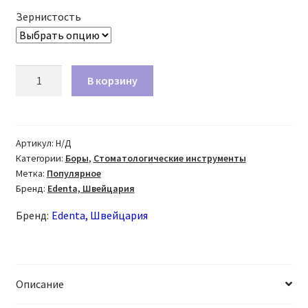
Зернистость
Количество
В корзину
товара
Бор
алмазный
837
Артикул:
Н/Д
Категории:
Боры
,
Стоматологические инструменты
FG
Метка:
Популярное
цилиндр
Бренд:
Edenta, Швейцария
Бренд:
Edenta, Швейцария
Описание