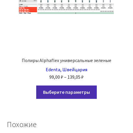
Полиры Alphaflex универсальные зеленые
Edenta, Швейцария
Диапазон
99,00
₽
–
139,05
₽
цен:
Этот
99,00 ₽
Выберите параметры
товар
–
имеет
139,05 ₽
несколько
вариаций.
Похожие
Опции