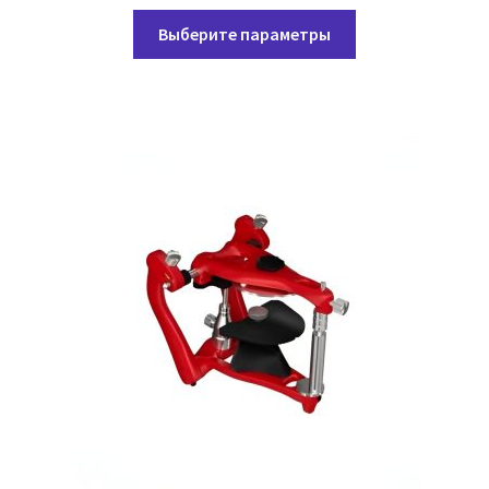
цен:
Этот
99,00 ₽
Выберите параметры
товар
–
имеет
139,05 ₽
несколько
вариаций.
Опции
можно
выбрать
на
странице
товара.