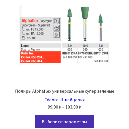
можно
выбрать
на
странице
товара.
Полиры Alphaflex универсальные супер зеленые
Edenta, Швейцария
Диапазон
99,00
₽
–
103,00
₽
цен:
Этот
99,00 ₽
Выберите параметры
товар
–