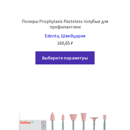
Полиры Prophylaxis Pasteless голубые для
профилактики
Edenta, Швейцария
160,65
₽
Этот
Выберите параметры
товар
имеет
несколько
вариаций.
Опции
можно
выбрать
на
странице
товара.