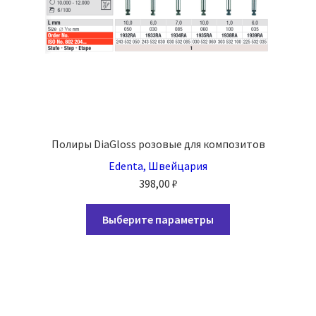
Полиры DiaGloss розовые для композитов
Edenta, Швейцария
398,00
₽
Этот
Выберите параметры
товар
имеет
несколько
вариаций.
Опции