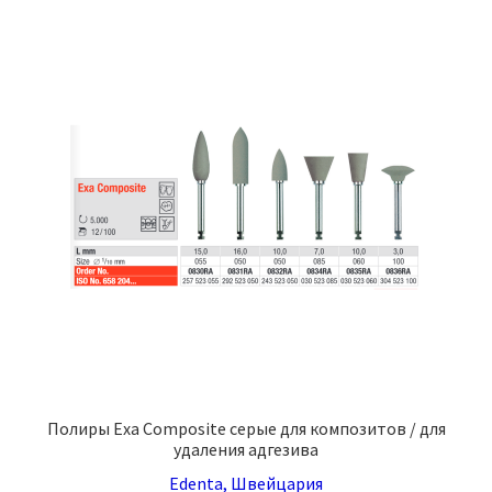
несколько
вариаций.
Опции
можно
выбрать
на
странице
товара.
Полиры Exa Composite серые для композитов / для
удаления адгезива
Edenta, Швейцария