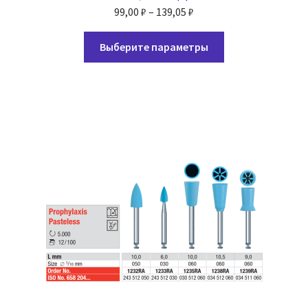
Диапазон
99,00
₽
–
139,05
₽
цен:
Этот
99,00 ₽
Выберите параметры
товар
–
имеет
139,05 ₽
несколько
вариаций.
Опции
можно
выбрать
на
странице
товара.