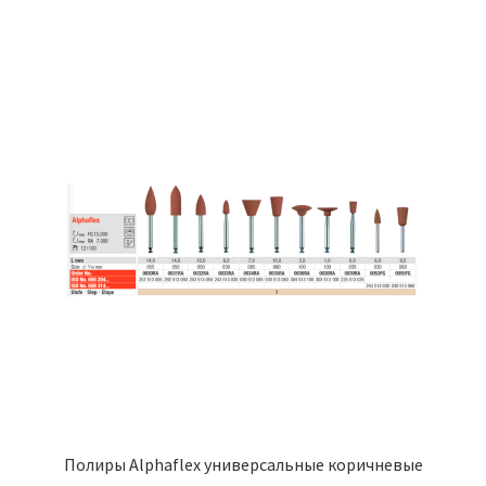
имеет
103,00 ₽
несколько
вариаций.
Опции
можно
выбрать
на
странице
товара.
Полиры Alphaflex универсальные коричневые