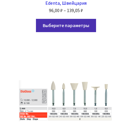
Edenta, Швейцария
Диапазон
96,00
₽
–
139,05
₽
цен:
Этот
96,00 ₽
Выберите параметры
товар
–
имеет
139,05 ₽
несколько
вариаций.
Опции
можно
выбрать
на
странице
товара.