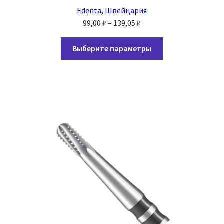
Edenta, Швейцария
Диапазон
99,00
₽
–
139,05
₽
цен:
Этот
99,00 ₽
Выберите параметры
товар
–
имеет
139,05 ₽
несколько
вариаций.
Опции
можно
выбрать
на
странице
товара.