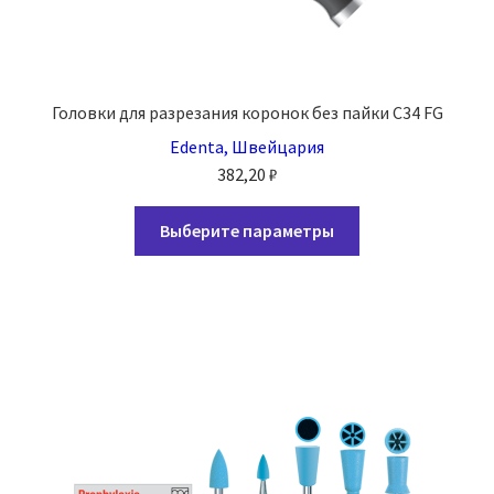
Головки для разрезания коронок без пайки C34 FG
Edenta, Швейцария
382,20
₽
Этот
Выберите параметры
товар
имеет
несколько
вариаций.
Опции
можно
выбрать
на
странице