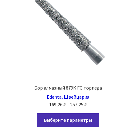
Бор алмазный 879K FG торпеда
Edenta, Швейцария
Диапазон
169,26
₽
–
257,25
₽
цен:
Этот
169,26 ₽
Выберите параметры
товар
–
имеет
257,25 ₽