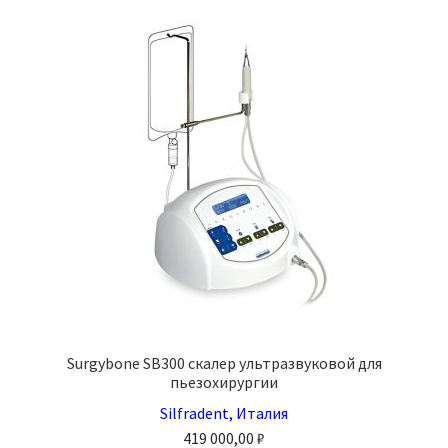
Опции
можно
выбрать
на
странице
товара.
Surgybone SB300 скалер ультразвуковой для
пьезохирургии
Silfradent, Италия
419 000,00
₽