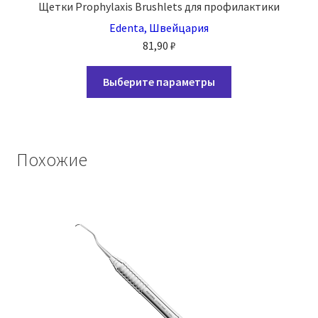
Щетки Prophylaxis Brushlets для профилактики
Edenta, Швейцария
81,90
₽
Этот
Выберите параметры
товар
имеет
несколько
вариаций.
Похожие
Опции
можно
выбрать
на
странице
товара.