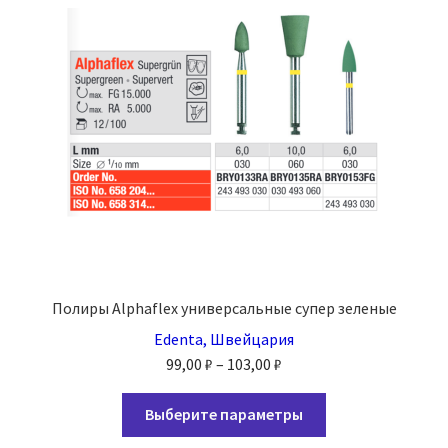
Полиры Alphaflex универсальные супер зеленые
Edenta, Швейцария
Диапазон
99,00
₽
–
103,00
₽
цен:
Этот
99,00 ₽
Выберите параметры
товар
–