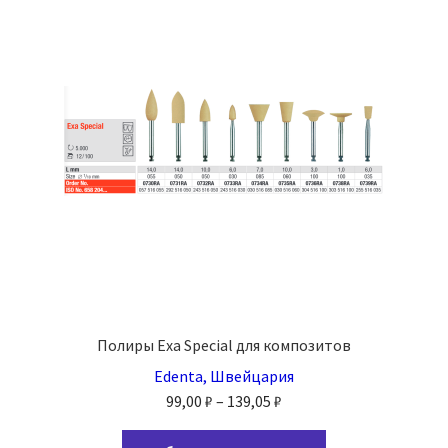
Опции
можно
выбрать
на
странице
товара.
Полиры Exa Special для композитов
Edenta, Швейцария
Диапазон
99,00
₽
–
139,05
₽
цен:
Этот