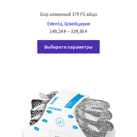
Бор алмазный 379 FG яйцо
Edenta, Швейцария
Диапазон
149,24
₽
–
329,30
₽
цен:
Этот
149,24 ₽
Выберите параметры
товар
–
имеет
329,30 ₽
несколько
вариаций.
Опции
можно
выбрать
на
странице
товара.