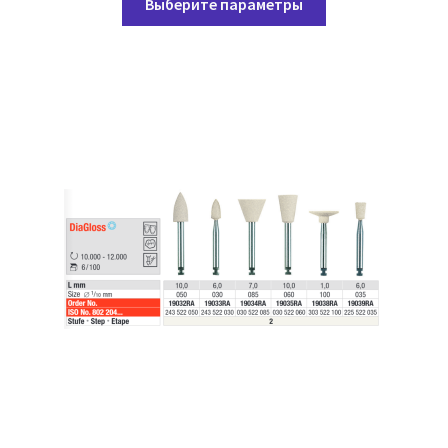
99,00 ₽
Выберите параметры
товар
–
имеет
139,05 ₽
несколько
вариаций.
Опции
можно
выбрать
на
странице
товара.