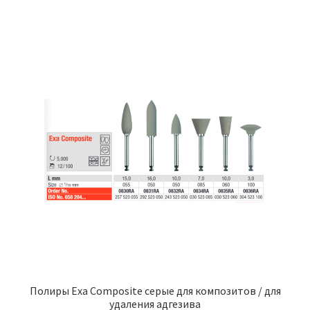
имеет
103,00 ₽
несколько
вариаций.
Опции
можно
выбрать
на
странице
товара.
Полиры Exa Composite серые для композитов / для
удаления адгезива