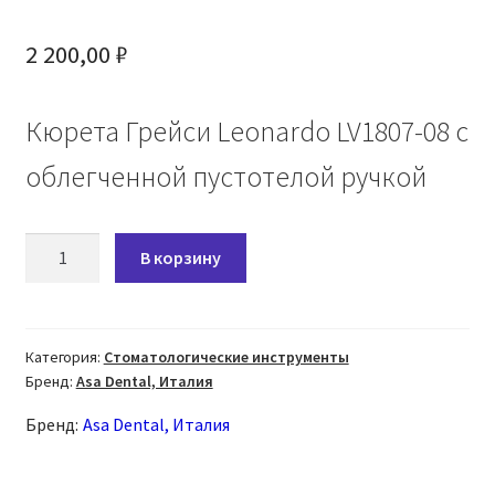
2 200,00
₽
Кюрета Грейси Leonardo LV1807-08 с
облегченной пустотелой ручкой
Количество
В корзину
товара
Кюрета
Грейси
Leonardo
Категория:
Стоматологические инструменты
Бренд:
Asa Dental, Италия
LV1807-
08
Бренд:
Asa Dental, Италия