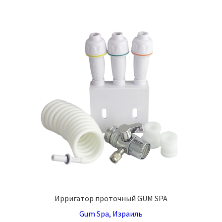
несколько
вариаций.
Опции
можно
выбрать
на
странице
товара.
Ирригатор проточный GUM SPA
Gum Spa, Израиль