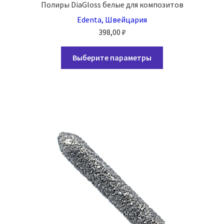
Полиры DiaGloss белые для композитов
Edenta, Швейцария
398,00
₽
Этот
Выберите параметры
товар
имеет
несколько
вариаций.
Опции
можно
выбрать
на
странице
товара.