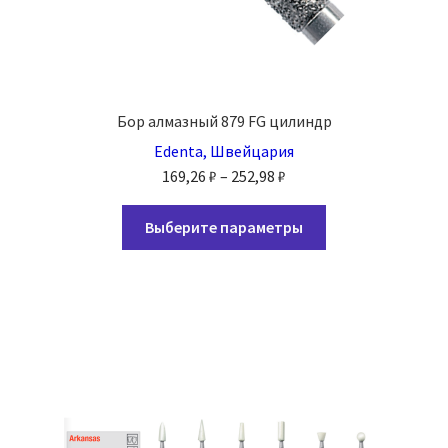
Бор алмазный 879 FG цилиндр
Edenta, Швейцария
Диапазон
169,26
₽
–
252,98
₽
цен:
Этот
169,26 ₽
Выберите параметры
товар
–
имеет
252,98 ₽
несколько
вариаций.
Опции
можно
выбрать
на
странице