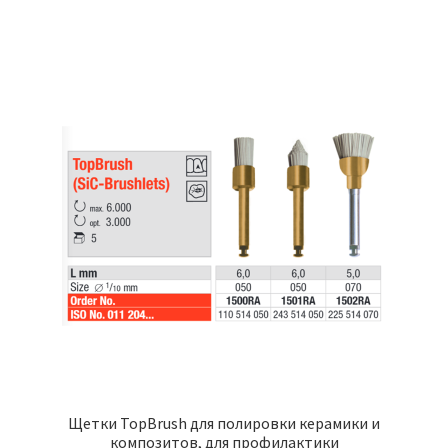
имеет
несколько
вариаций.
Опции
можно
выбрать
на
странице
товара.
Щетки TopBrush для полировки керамики и
композитов, для профилактики