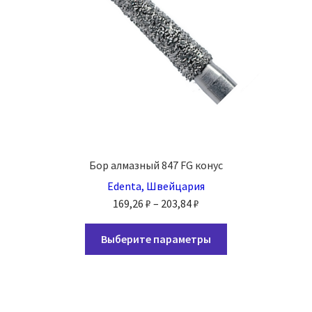
Бор алмазный 847 FG конус
Edenta, Швейцария
Диапазон
169,26
₽
–
203,84
₽
цен:
Этот
169,26 ₽
Выберите параметры
товар
–
имеет
203,84 ₽
несколько
вариаций.