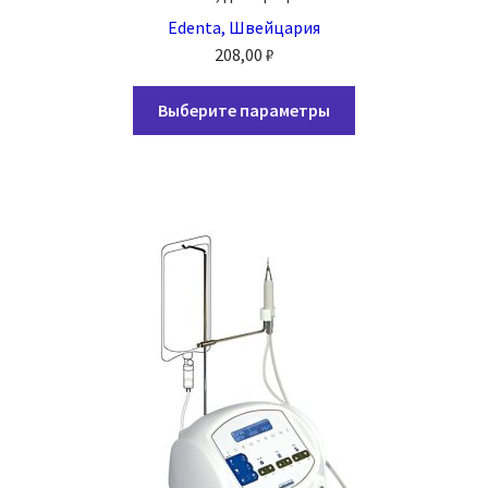
Edenta, Швейцария
208,00
₽
Этот
Выберите параметры
товар
имеет
несколько
вариаций.
Опции
можно
выбрать
на
странице
товара.