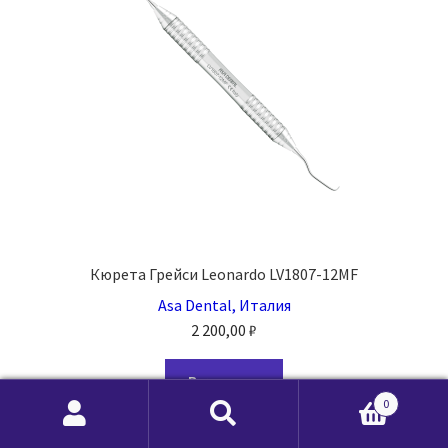
Кюрета Грейси Leonardo LV1807-12MF
Asa Dental, Италия
2 200,00
₽
В корзину
0
Искать:
Поиск