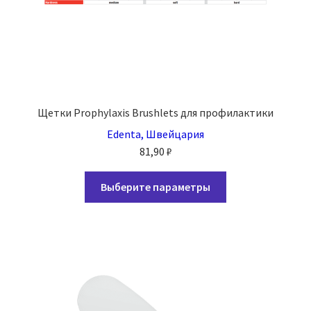
Щетки Prophylaxis Brushlets для профилактики
Edenta, Швейцария
81,90
₽
Этот
Выберите параметры
товар
имеет
несколько
вариаций.
Опции
можно
выбрать