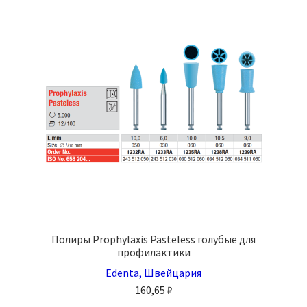
Опции
можно
выбрать
на
странице
товара.
Полиры Prophylaxis Pasteless голубые для
профилактики
Edenta, Швейцария
160,65
₽