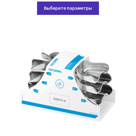
Этот
99,00 ₽
Выберите параметры
товар
–
имеет
139,05 ₽
несколько
вариаций.
Опции
можно
выбрать
на
странице
товара.