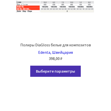
Полиры DiaGloss белые для композитов
Edenta, Швейцария
398,00
₽
Этот
Выберите параметры
товар
имеет
несколько
вариаций.
Опции
можно