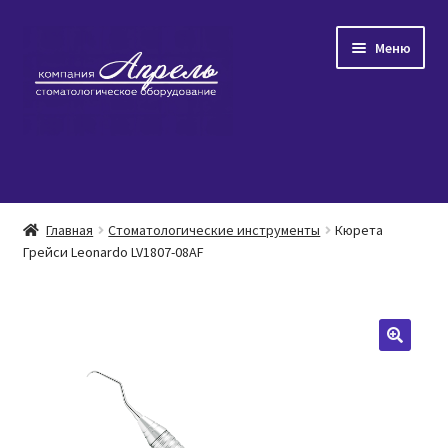
Перейти
Перейти
Меню
к
к
навигации
содержимому
Главная
Главная
Стоматологические инструменты
Кюрета
Развер
Грейси Leonardo LV1807-08AF
Каталог товаров
вложен
меню
Популярное
Распродажа
О нас/Контакты