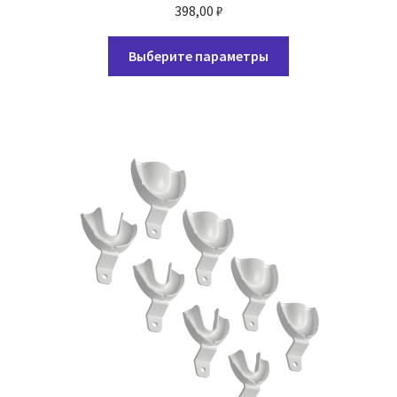
398,00
₽
Этот
Выберите параметры
товар
имеет
несколько
вариаций.
Опции
можно
выбрать
на
странице
товара.