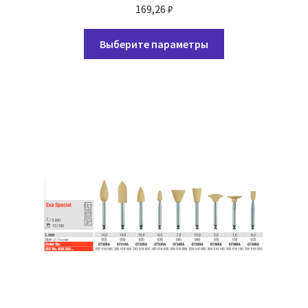
169,26
₽
Этот
Выберите параметры
товар
имеет
несколько
вариаций.
Опции
можно
выбрать
на
странице
товара.