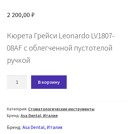
2 200,00
₽
Кюрета Грейси Leonardo LV1807-
08AF с облегченной пустотелой
ручкой
Количество
В корзину
товара
Кюрета
Грейси
Leonardo
Категория:
Стоматологические инструменты
Бренд:
Asa Dental, Италия
LV1807-
08AF
Бренд:
Asa Dental, Италия