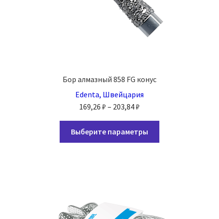
Бор алмазный 858 FG конус
Edenta, Швейцария
Диапазон
169,26
₽
–
203,84
₽
цен:
Этот
169,26 ₽
Выберите параметры
товар
–
имеет
203,84 ₽
несколько
вариаций.
Опции
можно
выбрать