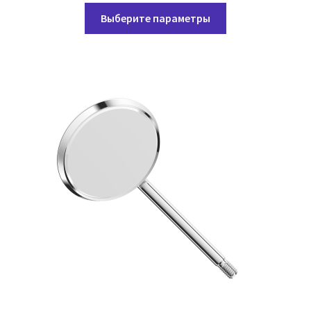
Этот
Выберите параметры
товар
имеет
несколько
вариаций.
Опции
можно
выбрать
на
странице
товара.