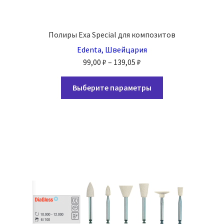
Полиры Exa Special для композитов
Edenta, Швейцария
Диапазон
99,00
₽
–
139,05
₽
цен:
Этот
99,00 ₽
Выберите параметры
товар
–
имеет
139,05 ₽
несколько
вариаций.
Опции
можно
выбрать
на
странице
товара.