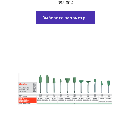
398,00
₽
Этот
Выберите параметры
товар
имеет
несколько
вариаций.
Опции
можно
выбрать
на
странице
товара.