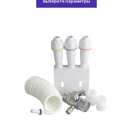
99,00 ₽
Выберите параметры
товар
–
имеет
139,05 ₽
несколько
вариаций.
Опции
можно
выбрать
на
странице
товара.