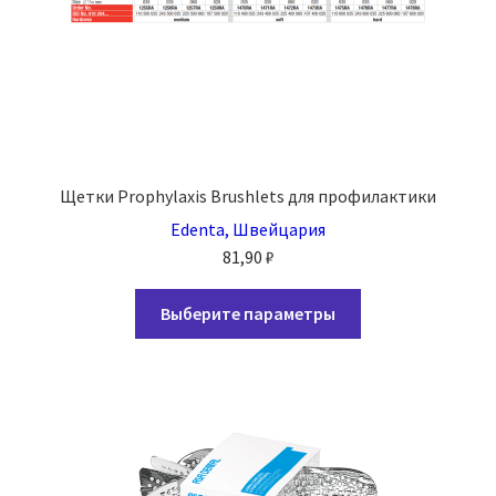
Щетки Prophylaxis Brushlets для профилактики
Edenta, Швейцария
81,90
₽
Этот
Выберите параметры
товар
имеет
несколько
вариаций.
Опции
можно
выбрать