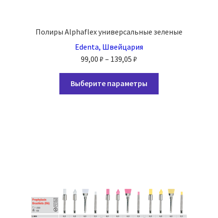
Полиры Alphaflex универсальные зеленые
Edenta, Швейцария
Диапазон
99,00
₽
–
139,05
₽
цен:
Этот
99,00 ₽
Выберите параметры
товар
–
имеет
139,05 ₽
несколько
вариаций.
Опции
можно
выбрать
на
странице
товара.