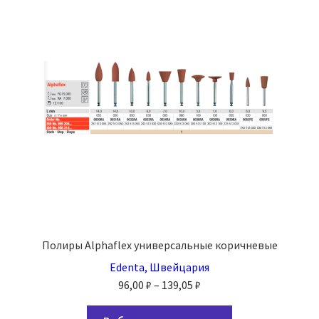
Опции
можно
выбрать
на
странице
товара.
Полиры Alphaflex универсальные коричневые
Edenta, Швейцария
Диапазон
96,00
₽
–
139,05
₽
цен:
Этот