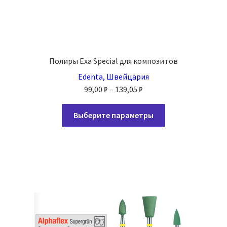
Полиры Exa Special для композитов
Edenta, Швейцария
Диапазон
99,00
₽
–
139,05
₽
цен:
Этот
99,00 ₽
Выберите параметры
товар
–
имеет
139,05 ₽
несколько
вариаций.
Опции
можно
выбрать
на
странице