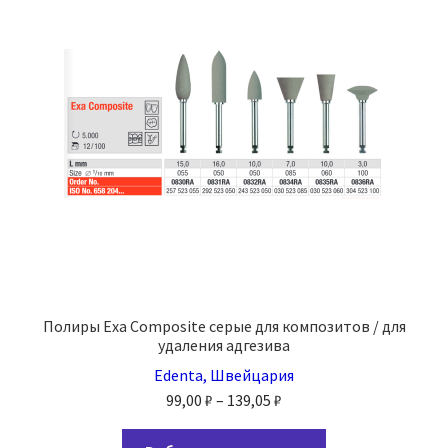
Полиры Exa Composite серые для композитов / для
удаления адгезива
Edenta, Швейцария
Диапазон
99,00
₽
–
139,05
₽
цен:
Этот