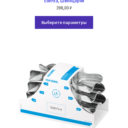
Edenta, Швейцария
398,00
₽
Этот
Выберите параметры
товар
имеет
несколько
вариаций.
Опции
можно
выбрать
на
странице
товара.