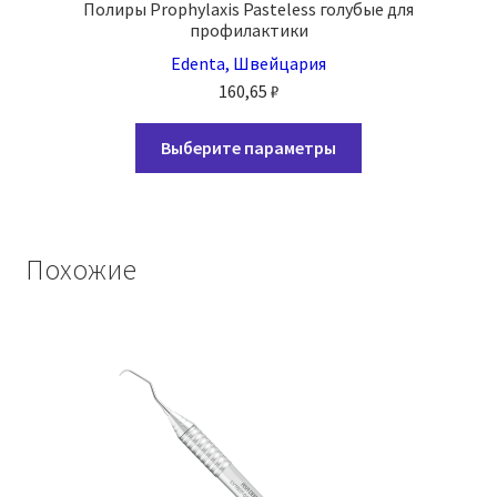
Полиры Prophylaxis Pasteless голубые для
профилактики
Edenta, Швейцария
160,65
₽
Этот
Выберите параметры
товар
имеет
несколько
вариаций.
Похожие
Опции
можно
выбрать
на
странице
товара.