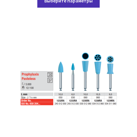
96,00 ₽
Выберите параметры
товар
–
имеет
139,05 ₽
несколько
вариаций.
Опции
можно
выбрать
на
странице
товара.