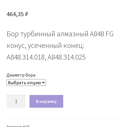
464,35
₽
Бор турбинный алмазный А848 FG
конус, усеченный конец:
А848.314.018, А848.314.025
Диаметр бора
Количество
В корзину
товара
Бор
алмазный
А848
Артикул:
Н/Д