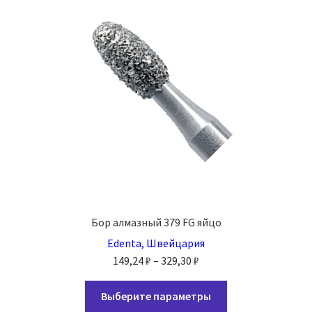
Бор алмазный 379 FG яйцо
Edenta, Швейцария
Диапазон
149,24
₽
–
329,30
₽
цен:
Этот
149,24 ₽
Выберите параметры
товар