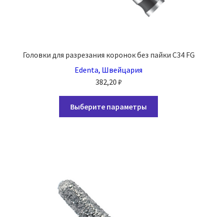
Головки для разрезания коронок без пайки C34 FG
Edenta, Швейцария
382,20
₽
Этот
Выберите параметры
товар
имеет
несколько
вариаций.
Опции
можно
выбрать
на
странице