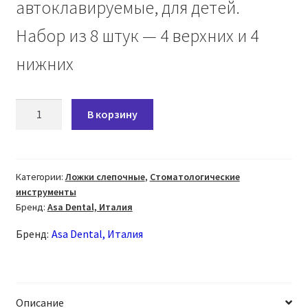
автоклавируемые, для детей.
Набор из 8 штук — 4 верхних и 4
нижних
Количество
В корзину
товара
Ложки
слепочные
ORTHOBABY
Категории:
Ложки слепочные
,
Стоматологические
инструменты
ортодонтические
Бренд:
Asa Dental, Италия
пластиковые.
Набор
Бренд:
Asa Dental, Италия
из
8
шт
2850-
Описание