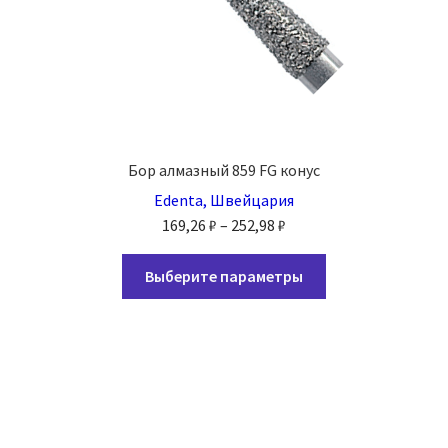
Бор алмазный 859 FG конус
Edenta, Швейцария
Диапазон
169,26
₽
–
252,98
₽
цен:
Этот
169,26 ₽
Выберите параметры
товар
–
имеет
252,98 ₽
несколько
вариаций.
Опции
можно
выбрать