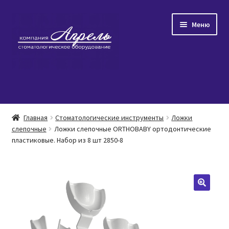
Перейти
Перейти
Меню
к
к
навигации
содержимому
Главная
Главная
Стоматологические инструменты
Ложки
Развер
слепочные
Ложки слепочные ORTHOBABY ортодонтические
Каталог товаров
пластиковые. Набор из 8 шт 2850-8
вложен
меню
Популярное
Распродажа
О нас/Контакты