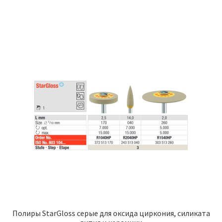
–
имеет
329,30 ₽
несколько
вариаций.
Опции
можно
выбрать
на
странице
товара.
Полиры StarGloss серые для оксида циркония, силиката