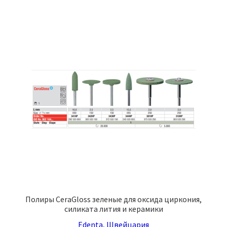
несколько
1
вариаций.
405,95 ₽
Опции
можно
выбрать
на
странице
товара.
Полиры CeraGloss зеленые для оксида циркония,
силиката лития и керамики
Edenta, Швейцария