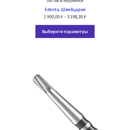
лития и керамики
Edenta, Швейцария
Диапазон
1 900,00
₽
–
3 198,30
₽
цен:
Этот
1
Выберите параметры
товар
900,00 ₽
имеет
–
несколько
3
вариаций.
198,30 ₽
Опции
можно
выбрать
на
странице
товара.