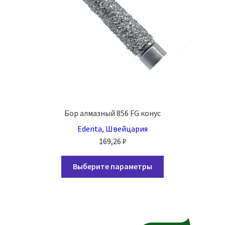
товара.
Бор алмазный 856 FG конус
Edenta, Швейцария
169,26
₽
Этот
Выберите параметры
товар
имеет
несколько
вариаций.
Опции