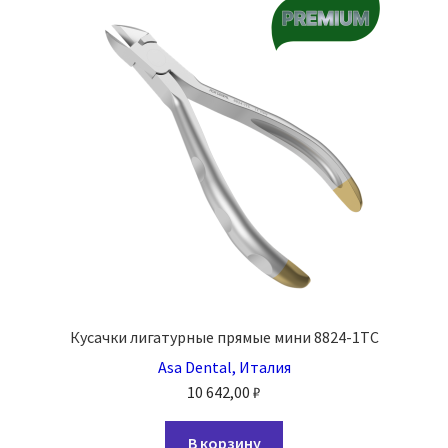
можно
выбрать
на
странице
товара.
Кусачки лигатурные прямые мини 8824-1TC
Asa Dental, Италия
10 642,00
₽
В корзину