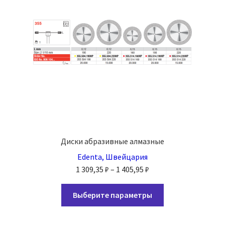
на
странице
товара.
Диски абразивные алмазные
Edenta, Швейцария
Диапазон
1 309,35
₽
–
1 405,95
₽
цен:
Этот
1
Выберите параметры
товар
309,35 ₽
имеет
–