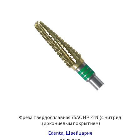
вариаций.
Опции
можно
выбрать
на
странице
товара.
Фреза твердосплавная 75AC HP ZrN (с нитрид
циркониевым покрытием)
Edenta, Швейцария