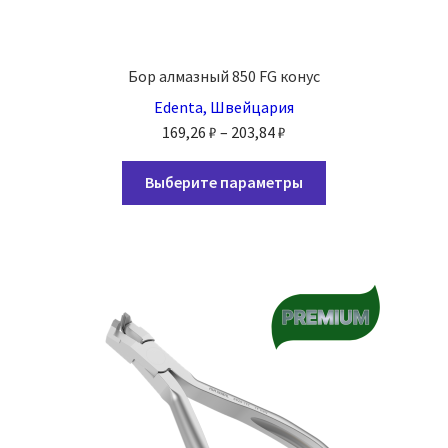
Бор алмазный 850 FG конус
Edenta, Швейцария
Диапазон
169,26
₽
–
203,84
₽
цен:
Этот
169,26 ₽
Выберите параметры
товар
–
имеет
203,84 ₽
несколько
вариаций.
Опции
можно
выбрать
на
странице
товара.