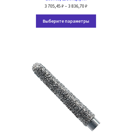
Диапазон
3 705,45
₽
–
3 836,70
₽
цен:
Этот
3
Выберите параметры
товар
705,45 ₽
имеет
–
несколько
3
вариаций.
836,70 ₽
Опции
можно
выбрать
на
странице
товара.