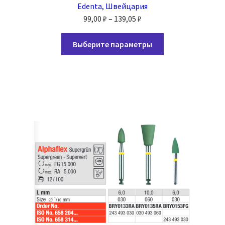
Edenta, Швейцария
Диапазон
99,00
₽
–
139,05
₽
цен:
Этот
99,00 ₽
Выберите параметры
товар
–
имеет
139,05 ₽
несколько
вариаций.
Опции
можно
выбрать
на
странице
товара.