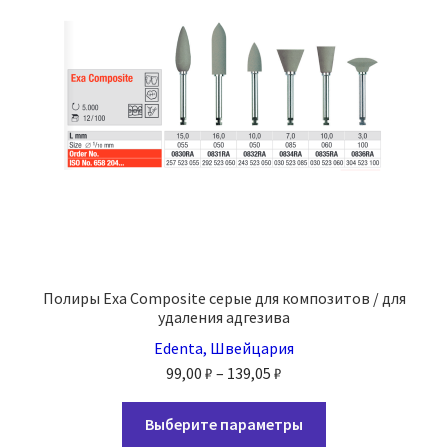
выбрать
на
странице
товара.
Полиры Exa Composite серые для композитов / для
удаления адгезива
Edenta, Швейцария
Диапазон
99,00
₽
–
139,05
₽
цен:
Этот
99,00 ₽
Выберите параметры
товар
–