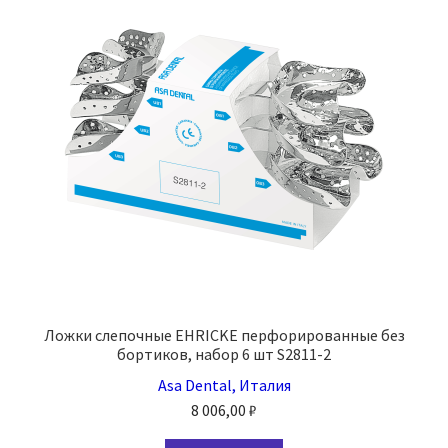
можно
выбрать
на
странице
товара.
Ложки слепочные EHRICKE перфорированные без
бортиков, набор 6 шт S2811-2
Asa Dental, Италия
8 006,00
₽