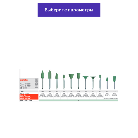
Этот
Выберите параметры
товар
имеет
несколько
вариаций.
Опции
можно
выбрать
на
странице
товара.