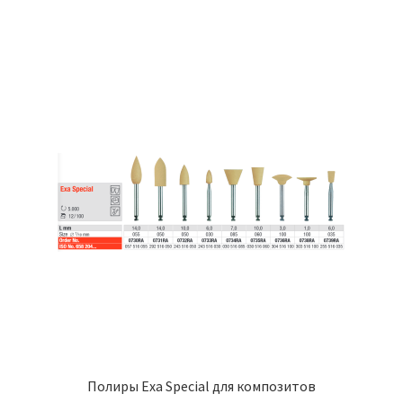
имеет
139,05 ₽
несколько
вариаций.
Опции
можно
выбрать
на
странице
товара.
Полиры Exa Special для композитов