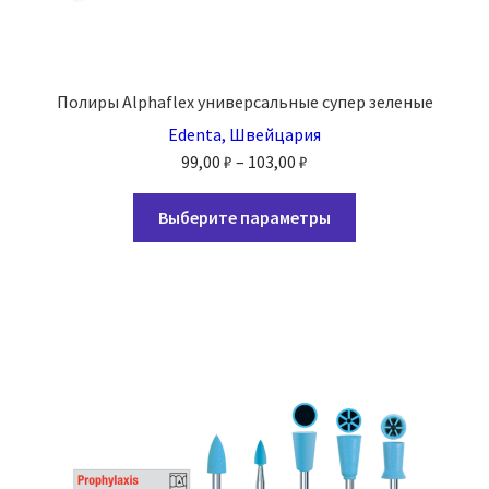
Полиры Alphaflex универсальные супер зеленые
Edenta, Швейцария
Диапазон
99,00
₽
–
103,00
₽
цен:
Этот
99,00 ₽
Выберите параметры
товар
–
имеет
103,00 ₽
несколько
вариаций.
Опции
можно
выбрать
на
странице
товара.