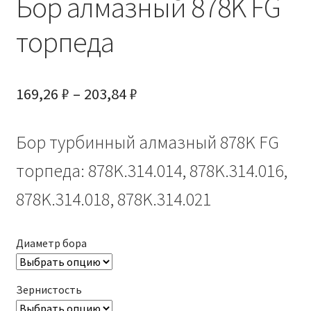
Бор алмазный 878K FG
торпеда
Диапазон
169,26
₽
–
203,84
₽
цен:
Бор турбинный алмазный 878K FG
169,26 ₽
–
торпеда: 878K.314.014, 878K.314.016,
203,84 ₽
878K.314.018, 878K.314.021
Диаметр бора
Зернистость