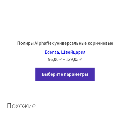
Полиры Alphaflex универсальные коричневые
Edenta, Швейцария
Диапазон
96,00
₽
–
139,05
₽
цен:
Этот
96,00 ₽
Выберите параметры
товар
–
имеет
139,05 ₽
несколько
вариаций.
Похожие
Опции
можно
выбрать
на