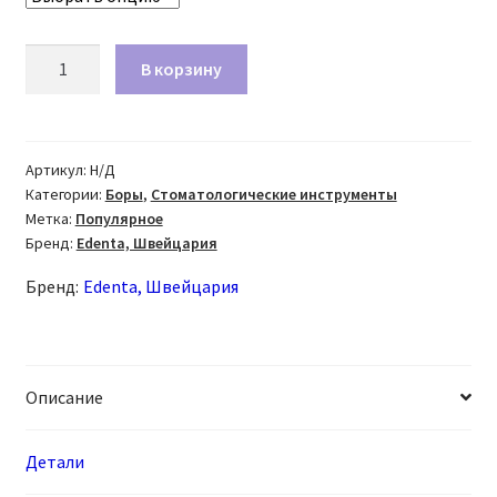
Количество
В корзину
товара
Бор
алмазный
878K
Артикул:
Н/Д
Категории:
Боры
,
Стоматологические инструменты
FG
Метка:
Популярное
торпеда
Бренд:
Edenta, Швейцария
Бренд:
Edenta, Швейцария
Описание
Детали