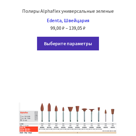
Полиры Alphaflex универсальные зеленые
Edenta, Швейцария
Диапазон
99,00
₽
–
139,05
₽
цен:
Этот
99,00 ₽
Выберите параметры
товар
–
имеет
139,05 ₽
несколько
вариаций.
Опции
можно
выбрать
на
странице
товара.