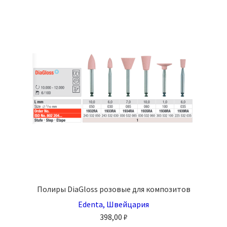
вариаций.
Опции
можно
выбрать
на
странице
товара.
Полиры DiaGloss розовые для композитов
Edenta, Швейцария
398,00
₽