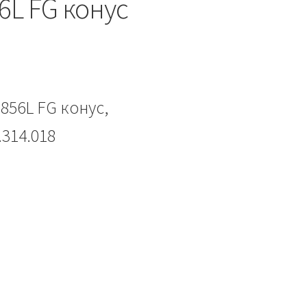
6L FG конус
56L FG конус,
314.018