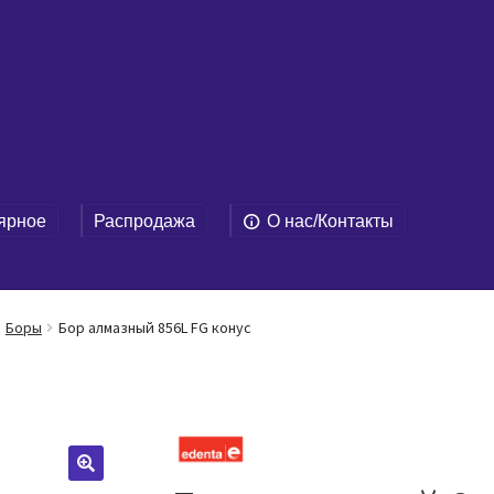
ярное
Распродажа
О нас/Контакты
Боры
Бор алмазный 856L FG конус