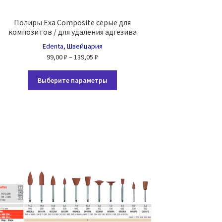
Полиры Exa Composite серые для
композитов / для удаления адгезива
Edenta, Швейцария
Диапазон
99,00
₽
–
139,05
₽
цен:
Этот
99,00 ₽
Выберите параметры
товар
–
имеет
139,05 ₽
несколько
вариаций.
Опции
можно
выбрать
на
странице
товара.