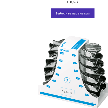
160,65
₽
Этот
Выберите параметры
товар
имеет
несколь
вариаци
Опции
можно
выбрать
на
страниц
товара.