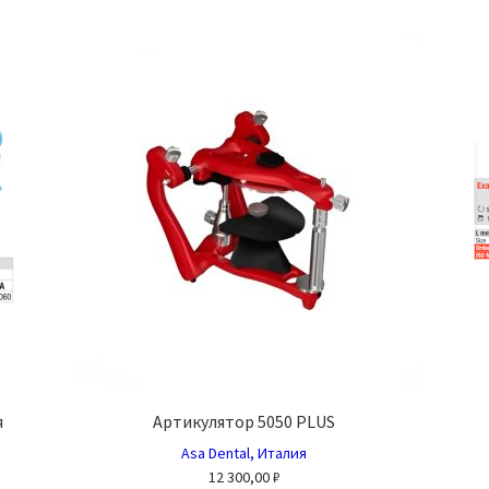
ко
несколько
й.
вариаций.
Опции
можно
выбрать
на
е
странице
товара.
я
Артикулятор 5050 PLUS
Asa Dental, Италия
12 300,00
₽