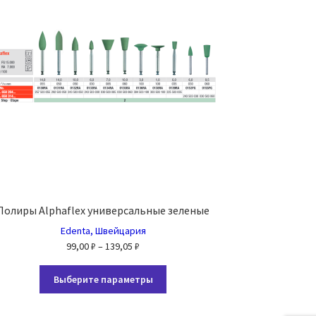
Полиры Alphaflex универсальные зеленые
Edenta, Швейцария
Диапазон
99,00
₽
–
139,05
₽
цен:
Этот
99,00 ₽
Выберите параметры
товар
–
имеет
139,05 ₽