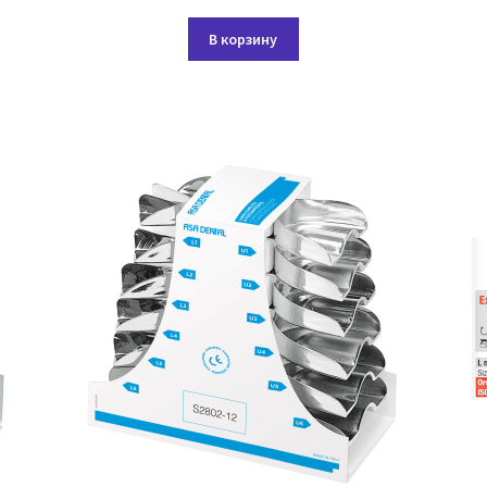
В корзину
ко
й.
е