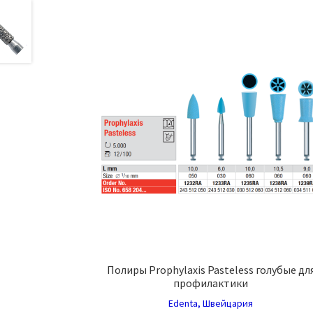
несколь
вариаци
Опции
можно
выбрать
на
страниц
товара.
Полиры Prophylaxis Pasteless голубые дл
профилактики
Edenta, Швейцария