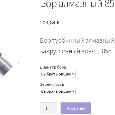
Бор алмазный 85
203,84
₽
Бор турбинный алмазный 8
закругленный конец: 856L.
Диаметр бора
Зернистость
Количество
В корзину
товара