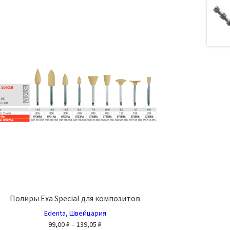
несколько
вариаций.
Опции
можно
выбрать
на
странице
товара.
Полиры Exa Special для композитов
Edenta, Швейцария
Диапазон
99,00
₽
–
139,05
₽