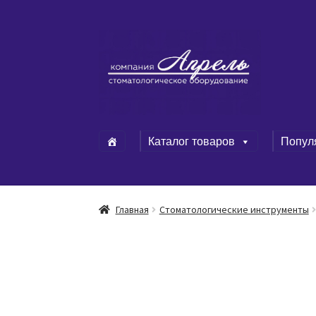
Перейти
Перейти
к
к
навигации
содержимому
Каталог товаров
Попул
Главная
Стоматологические инструменты