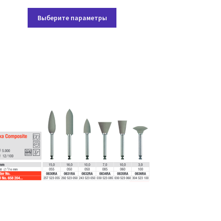
цен:
Этот
99,00 ₽
Выберите параметры
товар
–
имеет
139,05 ₽
несколько
вариаций.
Опции
можно
выбрать
на
странице
товара.