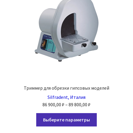
выбрать
на
странице
товара.
Триммер для обрезки гипсовых моделей
Silfradent, Италия
Диапазон
86 900,00
₽
–
89 800,00
₽
цен:
Этот
86
Выберите параметры
товар
900,00 ₽
имеет