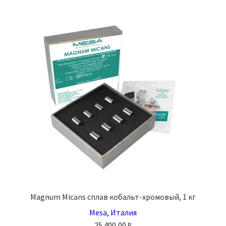
несколько
вариаций.
Опции
можно
выбрать
на
странице
товара.
Magnum Micans сплав кобальт-хромовый, 1 кг
Mesa, Италия
25 400,00
₽