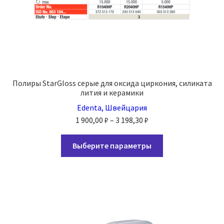
Полиры StarGloss серые для оксида циркония, силиката
лития и керамики
Edenta, Швейцария
Диапазон
1 900,00
₽
–
3 198,30
₽
цен:
Этот
1
Выберите параметры
товар
900,00 ₽
имеет
–
несколько
3
вариаций.
198,30 ₽
Опции
можно