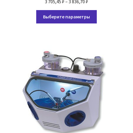
Диапазон
3 705,45
₽
–
3 836,70
₽
цен:
Этот
3
Выберите параметры
товар
705,45 ₽
имеет
–
несколько
3
вариаций.
836,70 ₽
Опции
можно
выбрать
на
странице
товара.