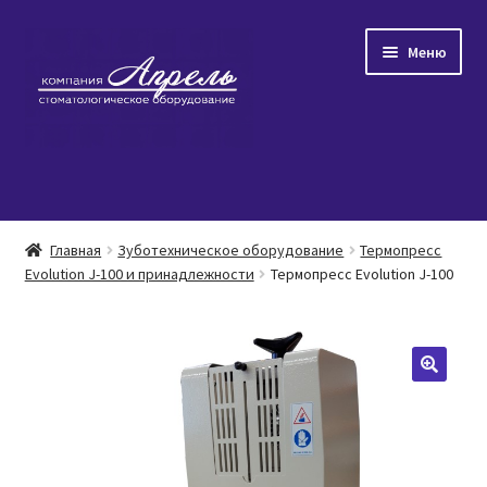
Перейти
Перейти
Меню
к
к
навигации
содержимому
Главная
Главная
Зуботехническое оборудование
Термопресс
Развер
Evolution J-100 и принадлежности
Термопресс Evolution J-100
Каталог товаров
вложен
меню
Популярное
Распродажа
О нас/Контакты