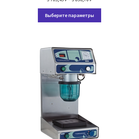
цен:
Этот
3
Выберите параметры
товар
705,45 ₽
имеет
–
несколько
3
вариаций.
836,70 ₽
Опции
можно
выбрать
на
странице
товара.