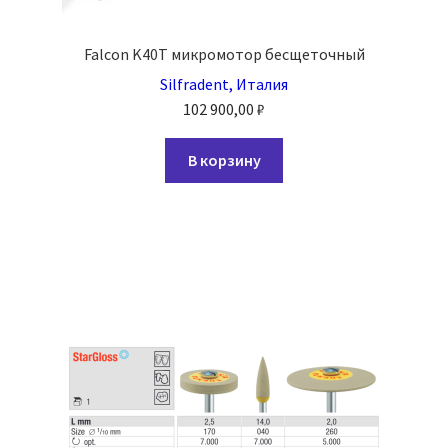
Falcon K40Т микромотор бесщеточный
Silfradent, Италия
102 900,00
₽
В корзину