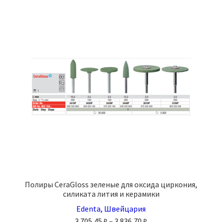
вариаций.
Опции
можно
выбрать
на
странице
товара.
Полиры CeraGloss зеленые для оксида циркония,
силиката лития и керамики
Edenta, Швейцария
Диапазон
3 705,45
₽
–
3 836,70
₽