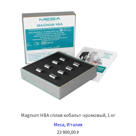
вариаций.
Опции
можно
выбрать
на
странице
товара.
Magnum HBA сплав кобальт-хромовый, 1 кг
Mesa, Италия
23 900,00
₽