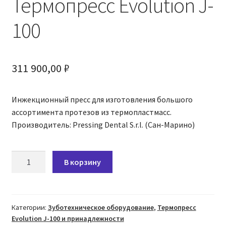
Термопресс Evolution J-
100
311 900,00
₽
Инжекционный пресс для изготовления большого
ассортимента протезов из термопластмасс.
Производитель: Pressing Dental S.r.l. (Сан-Марино)
Количество
В корзину
товара
Термопресс
Evolution
J-
Категории:
Зуботехническое оборудование
,
Термопресс
Evolution J-100 и принадлежности
100